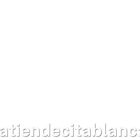
latiendecitablanc